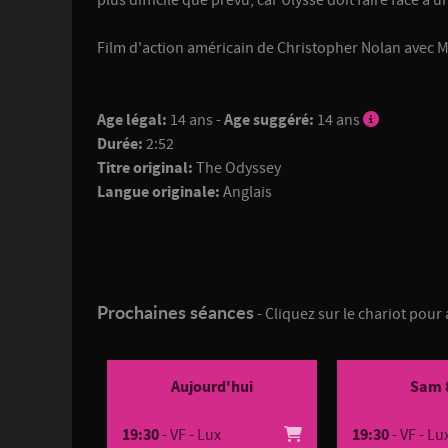
plus difficile que prévu, car Ulysse doit faire face
Film d'action américain de Christopher Nolan avec 
Age légal:
14 ans -
Age suggéré:
14 ans
Durée:
2:52
Titre original:
The Odyssey
Langue originale:
Anglais
Prochaines séances
- Cliquez sur le chariot pour 
Aujourd'hui
Sam 
19:30
- VF - Lux
19:30
- VF - Lu