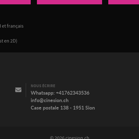
 et français
st en 2D)
NOUS ÉCRIRE
Whatsapp:
+41762343536
info@cinesion.ch
Case postale 138 - 1951 Sion
© 2026 cinesion.ch