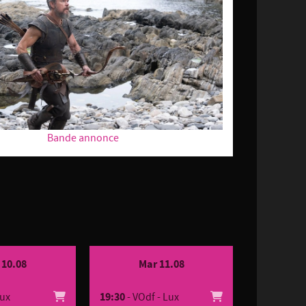
Bande annonce
 10.08
Mar 11.08
Lux
19:30
- VOdf - Lux