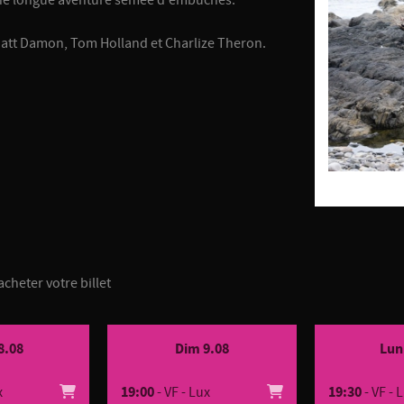
 à une longue aventure semée d'embûches.
Matt Damon, Tom Holland et Charlize Theron.
acheter votre billet
8.08
Dim 9.08
Lun
x
19:00
- VF - Lux
19:30
- VF - 