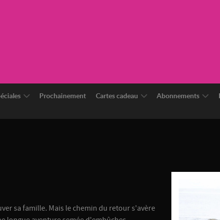
éciales
Prochainement
Cartes cadeau
Abonnements
uver sa famille. Mais le chemin du retour s'avère