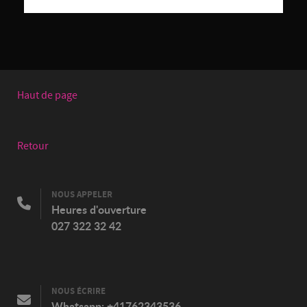
Haut de page
Retour
NOUS APPELER
Heures d'ouverture
027 322 32 42
NOUS ÉCRIRE
Whatsapp:
+41762343536