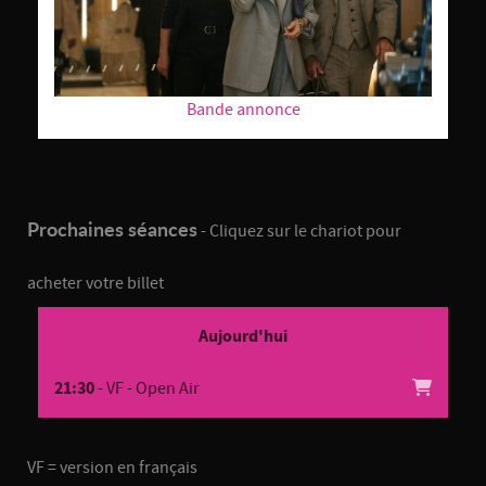
Bande annonce
Prochaines séances
- Cliquez sur le chariot pour
acheter votre billet
Aujourd'hui
21:30
- VF - Open Air
VF = version en français